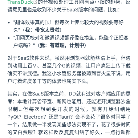
open in new window
TransDuck
的音视频处理工具刚有点小爆的趋势，反
馈意见里也是收到不少关于SaaS版本的问题，比如：
"翻译效果真的顶！但每次上传比较大的视频要等好
久"（
我：带宽太贵啦
）
"用网页校对和微调视频翻译像在摸鱼，能整个正经客
户端吗？"（
我：有道理，计划中
）
对于SaaS软件来说，虽然用浏览器就能丝滑上手，但遇
到动辄上百M、甚至几个G的视频，让用户疯狂上传下载
确实不讲武德。我这小水管服务器被薅到冒火星不说，用
户盯着进度条干等的体验也属实下头。
其实，在做SaaS版本之前，DD就有过对客户端应用的思
考：本地计算省带宽、断网也能用、还能避开浏览器沙盒
限制...但每次想到要开发的时候，就有开始纠结用
PyQt？Electron？还是Tauri？会不会花了很多时间学了
一个，结果做一半发现某些想法实现不了，花了很多时间
的又白费啦？就这样反反复复纠结了好久，一点行动都