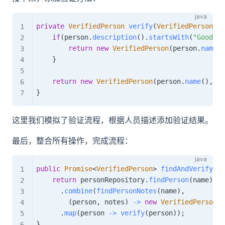
private
VerifiedPerson
verify
(
VerifiedPerson
 pe
if
(
person
.
description
(
)
.
startsWith
(
"Good"
)
)
return
new
VerifiedPerson
(
person
.
name
(
)
}
return
new
VerifiedPerson
(
person
.
name
(
)
,
 pe
}
这里我们模拟了验证流程，根据人员描述添加验证结果。
最后，整合所有操作，完成流程：
public
Promise
<
VerifiedPerson
>
findAndVerifyPer
return
 personRepository
.
findPerson
(
name
)
.
combine
(
findPersonNotes
(
name
)
,
(
person
,
 notes
)
->
new
VerifiedPerson
(
p
.
map
(
person 
->
verify
(
person
)
)
;
}