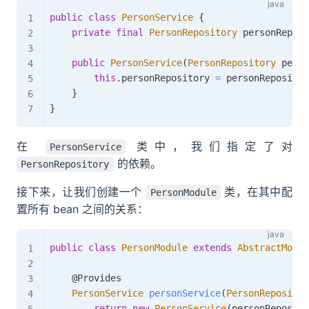
public
class
PersonService
{
private
final
PersonRepository
 personReposi
public
PersonService
(
PersonRepository
 perso
this
.
personRepository 
=
 personRepositor
}
}
在
类中，我们指定了对
PersonService
的依赖。
PersonRepository
接下来，让我们创建一个
类，在其中配
PersonModule
置所有 bean 之间的关系：
public
class
PersonModule
extends
AbstractModul
@Provides
PersonService
personService
(
PersonRepositor
return
new
PersonService
(
personReposito