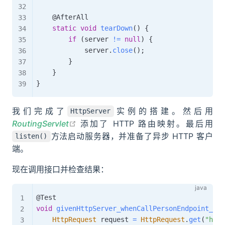
@AfterAll
static
void
tearDown
(
)
{
if
(
server 
!=
null
)
{
            server
.
close
(
)
;
}
}
}
我们完成了
实例的搭建。然后用
HttpServer
open in new window
RoutingServlet
添加了 HTTP 路由映射。最后用
方法启动服务器，并准备了异步 HTTP 客户
listen()
端。
现在调用接口并检查结果：
@Test
void
givenHttpServer_whenCallPersonEndpoint_the
HttpRequest
 request 
=
HttpRequest
.
get
(
"http