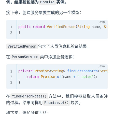
例，结果被包装为
实例。
Promise
接下来，创建服务层要生成的另一个模型：
public
record
VerifiedPerson
(
String
 name
,
Strin
}
包含了人员信息和验证结果。
VerifiedPerson
在
类中添加业务逻辑：
PersonService
private
Promise
<
String
>
findPersonNotes
(
String
 
return
Promise
.
of
(
name 
+
" notes"
)
;
}
在
方法中，我们模拟获取人员备注
findPersonNotes()
的过程。结果同样用
包装。
Promise.of()
接下来，添加验证方法：