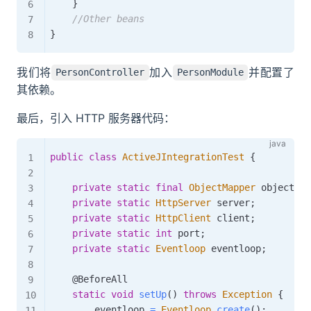
}
//Other beans
}
我们将
加入
并配置了
PersonController
PersonModule
其依赖。
最后，引入 HTTP 服务器代码：
public
class
ActiveJIntegrationTest
{
private
static
final
ObjectMapper
 objectMap
private
static
HttpServer
 server
;
private
static
HttpClient
 client
;
private
static
int
 port
;
private
static
Eventloop
 eventloop
;
@BeforeAll
static
void
setUp
(
)
throws
Exception
{
        eventloop 
=
Eventloop
.
create
(
)
;