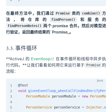
在最终方法中，我们通过
类的
方
Promise
combine()
法，将仓库的
和服务的
findPerson()
两个 promise 合并。然后对模型进
findPersonNotes()
行验证，返回最终结果的`Promise_。
3.3. 事件循环
open in new window
**ActiveJ 的
Eventloop
在事件循环和线程中异步执
行代码。**让我们看看如何用它来运行基于
的
Promise
流程：
@Test
void
givenEventloop_whenCallFindAndVerifyPerson
PersonModule
 personModule 
=
new
PersonModul
PersonService
 personService 
=
Injector
.
of
(
p