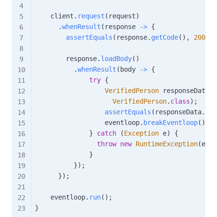
    client
.
request
(
request
)
.
whenResult
(
response 
->
{
assertEquals
(
response
.
getCode
(
)
,
200
)
;
        response
.
loadBody
(
)
.
whenResult
(
body 
->
{
try
{
VerifiedPerson
 responseData 
=
VerifiedPerson
.
class
)
;
assertEquals
(
responseData
.
res
                  eventloop
.
breakEventloop
(
)
;
}
catch
(
Exception
 e
)
{
throw
new
RuntimeException
(
e
)
;
}
}
)
;
}
)
;
    eventloop
.
run
(
)
;
}