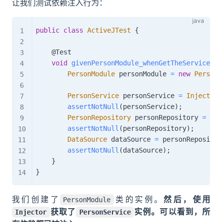
让我们测试依赖注入行为：
public
class
ActiveJTest
{
@Test
void
givenPersonModule_whenGetTheServiceBea
PersonModule
 personModule 
=
new
PersonM
PersonService
 personService 
=
Injector
.
assertNotNull
(
personService
)
;
PersonRepository
 personRepository 
=
 per
assertNotNull
(
personRepository
)
;
DataSource
 dataSource 
=
 personRepositor
assertNotNull
(
dataSource
)
;
}
}
我们创建了
类的实例。
然后，使用
PersonModule
获取了
实例。可以看到，所
Injector
PersonService