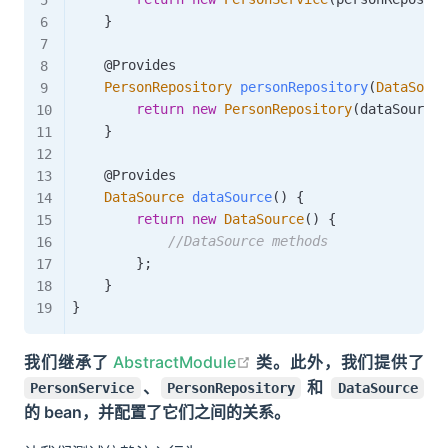
}
@Provides
PersonRepository
personRepository
(
DataSourc
return
new
PersonRepository
(
dataSource
)
}
@Provides
DataSource
dataSource
(
)
{
return
new
DataSource
(
)
{
//DataSource methods
}
;
}
}
open in new window
我们继承了
AbstractModule
类。此外，我们提供了
、
和
PersonService
PersonRepository
DataSource
的 bean，并配置了它们之间的关系。