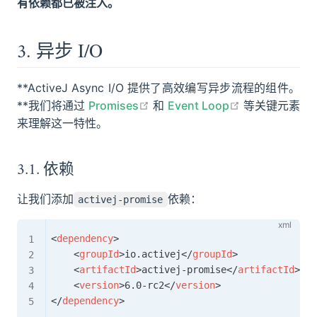
有依赖都已被注入。
3. 异步 I/O
**ActiveJ Async I/O 提供了高效编写异步流程的组件。
open in new window
open in new 
**我们将通过
Promises
和
Event Loop
等关键元素
来理解这一特性。
3.1. 依赖
让我们添加
依赖：
activej-promise
<
dependency
>
<
groupId
>
io.activej
</
groupId
>
<
artifactId
>
activej-promise
</
artifactId
>
<
version
>
6.0-rc2
</
version
>
</
dependency
>