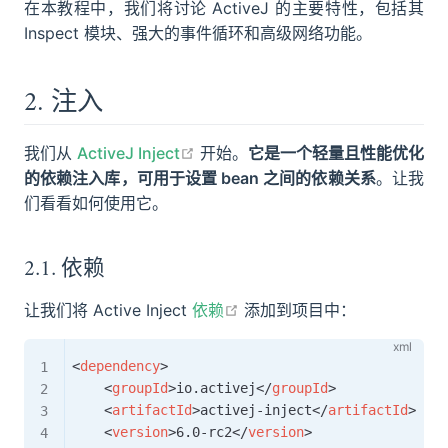
在本教程中，我们将讨论 ActiveJ 的主要特性，包括其
Inspect 模块、强大的事件循环和高级网络功能。
2. 注入
open in new window
我们从
ActiveJ Inject
开始。
它是一个轻量且性能优化
的依赖注入库，可用于设置 bean 之间的依赖关系
。让我
们看看如何使用它。
2.1. 依赖
open in new window
让我们将 Active Inject
依赖
添加到项目中：
<
dependency
>
<
groupId
>
io.activej
</
groupId
>
<
artifactId
>
activej-inject
</
artifactId
>
<
version
>
6.0-rc2
</
version
>