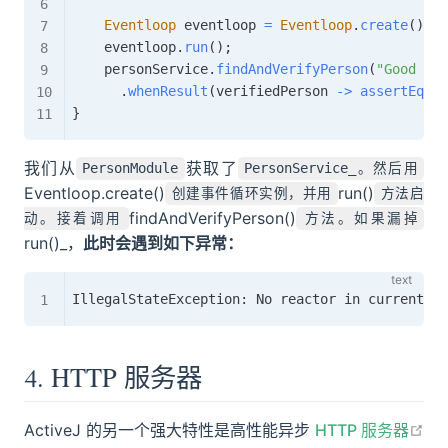
Eventloop
 eventloop 
=
Eventloop
.
create
(
)
;
    eventloop
.
run
(
)
;
    personService
.
findAndVerifyPerson
(
"Good per
.
whenResult
(
verifiedPerson 
->
assertEqual
}
我们从
获取了
PersonModule
PersonService_。然后用
Eventloop.create()
run()
创建事件循环实例，并用
方法启
findAndVerifyPerson()
动。接着调用
方法。如果漏掉
run()_，
此时会遇到如下异常：
4. HTTP 服务器
ActiveJ 的另一个强大特性是高性能异步
HTTP 服务器