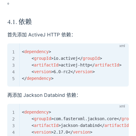
open in new window
。
4.1. 依赖
首先添加 ActiveJ HTTP 依赖：
<
dependency
>
<
groupId
>
io.activej
</
groupId
>
<
artifactId
>
activej-http
</
artifactId
>
<
version
>
6.0-rc2
</
version
>
</
dependency
>
再添加 Jackson Databind 依赖：
<
dependency
>
<
groupId
>
com.fasterxml.jackson.core
</
groupI
<
artifactId
>
jackson-databind
</
artifactId
>
<
version
>
2.17.0
</
version
>