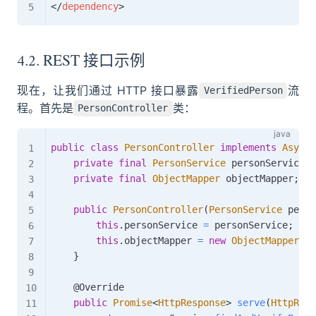
</
dependency
>
4.2. REST 接口示例
现在，让我们通过 HTTP 接口暴露
流
VerifiedPerson
程。首先是
类：
PersonController
public
class
PersonController
implements
AsyncS
private
final
PersonService
 personService
;
private
final
ObjectMapper
 objectMapper
;
public
PersonController
(
PersonService
 perso
this
.
personService 
=
 personService
;
this
.
objectMapper 
=
new
ObjectMapper
(
)
;
}
@Override
public
Promise
<
HttpResponse
>
serve
(
HttpRequ