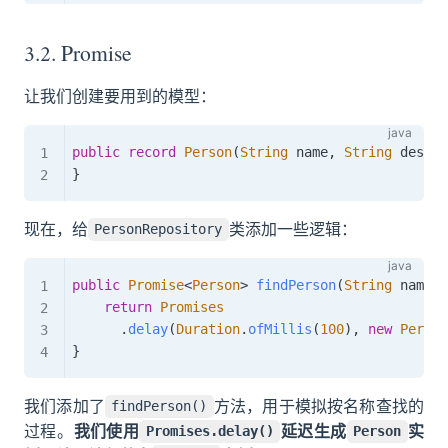
3.2. Promise
让我们创建要用到的模型：
public
record
Person
(
String
 name
,
String
 descri
}
现在，给
类添加一些逻辑：
PersonRepository
public
Promise
<
Person
>
findPerson
(
String
 name
)
return
Promises
.
delay
(
Duration
.
ofMillis
(
100
)
,
new
Person
}
我们添加了
方法，用于模拟按名称查找的
findPerson()
过程。
我们使用
延迟生成
实
Promises.delay()
Person