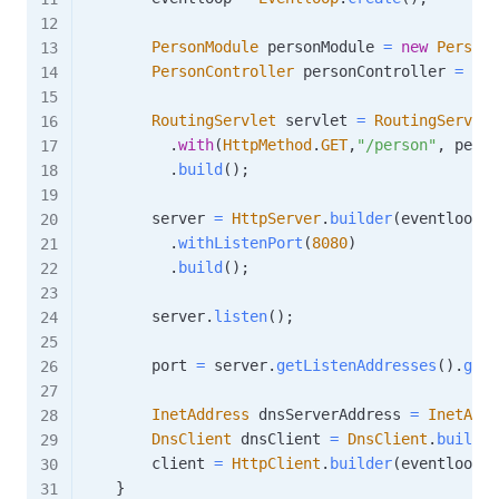
PersonModule
 personModule 
=
new
PersonM
PersonController
 personController 
=
Inj
RoutingServlet
 servlet 
=
RoutingServlet
.
with
(
HttpMethod
.
GET
,
"/person"
,
 perso
.
build
(
)
;
        server 
=
HttpServer
.
builder
(
eventloop
,
 
.
withListenPort
(
8080
)
.
build
(
)
;
        server
.
listen
(
)
;
        port 
=
 server
.
getListenAddresses
(
)
.
get
(
InetAddress
 dnsServerAddress 
=
InetAddr
DnsClient
 dnsClient 
=
DnsClient
.
builder
        client 
=
HttpClient
.
builder
(
eventloop
,
 
}