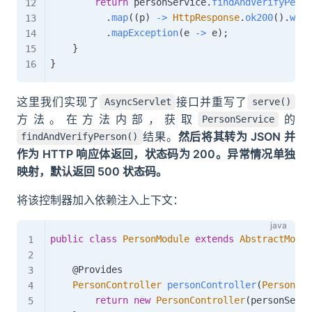
return
 personService
.
findAndVerifyPerso
.
map
(
(
p
)
->
HttpResponse
.
ok200
(
)
.
with
.
mapException
(
e 
->
 e
)
;
}
}
这里我们实现了
接口并重写了
AsyncServlet
serve()
方法。在方法内部，获取
的
PersonService
结果。
然后将其转为 JSON 并
findAndVerifyPerson()
作为 HTTP 响应体返回，状态码为 200。异常情况单独
映射，默认返回 500 状态码。
将该控制器加入依赖注入上下文：
public
class
PersonModule
extends
AbstractModul
@Provides
PersonController
personController
(
PersonSer
return
new
PersonController
(
personServi