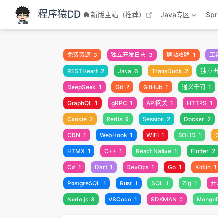
跳至主要內容
程序猿DD
open in new windo
新版主站（推荐）
Java专区
Sp
免费资源
3
独立开发日志
3
建站攻略
1
工
独立
RESTHeart
2
Java
6
TransDuck
2
DeepSeek
1
Git
2
GitHub
1
通义千问
1
GraphQL
1
gRPC
1
API网关
1
HTTPS
1
Cookie
2
Redis
6
Session
2
Docker
2
CDN
1
WebHook
1
WIFI
1
SOLID
1
HTMX
1
C++
1
React Native
1
Flutter
2
C#
1
Dart
1
DevOps
1
Go
1
Kotlin
1
PostgreSQL
1
Rust
1
SQL
1
Zig
1
开
Node.js
3
VSCode
1
SDKMAN
2
Mongo