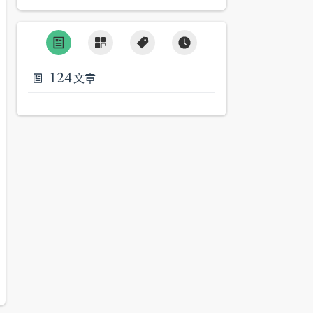
124
文章