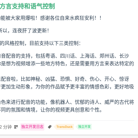
了方言支持和语气控制
功能被大家用爆啦！感谢各位自来水疯狂安利！！
所以，连夜肝了波更新！
候的风格控制，目前支持以下三类控制：
口音配音的支持，包括粤语、四川话、上海话、郑州话、长沙
你是想为视频增添一些地方特色，还是需要用方言来表达特定的
来配音啦，比如神秘、凶猛、恐惧、好奇、伤心、开心、惊讶
音更加生动形象，为你的作品赋予更丰富的情感色彩，更好地吸
角色来进行配音的功能，像机器人、忧郁的诗人、威严的古代将
不同的氛围和情境，让你的视频更具创意和个性。
2 分钟
独立开发日志
TransDuck
独立开发