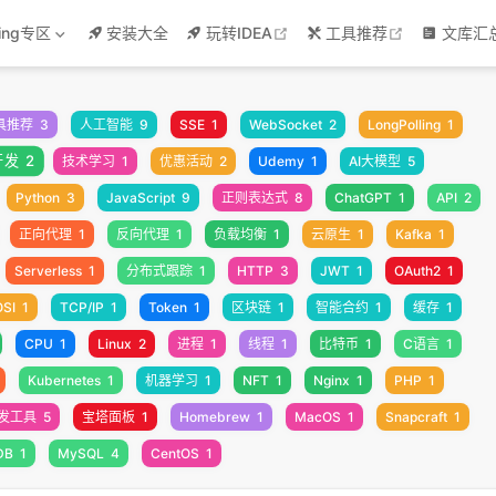
w
open in new window
open in new
ring专区
安装大全
玩转IDEA
工具推荐
文库汇
具推荐
3
人工智能
9
SSE
1
WebSocket
2
LongPolling
1
开发
2
技术学习
1
优惠活动
2
Udemy
1
AI大模型
5
Python
3
JavaScript
9
正则表达式
8
ChatGPT
1
API
2
正向代理
1
反向代理
1
负载均衡
1
云原生
1
Kafka
1
Serverless
1
分布式跟踪
1
HTTP
3
JWT
1
OAuth2
1
OSI
1
TCP/IP
1
Token
1
区块链
1
智能合约
1
缓存
1
CPU
1
Linux
2
进程
1
线程
1
比特币
1
C语言
1
Kubernetes
1
机器学习
1
NFT
1
Nginx
1
PHP
1
发工具
5
宝塔面板
1
Homebrew
1
MacOS
1
Snapcraft
1
DB
1
MySQL
4
CentOS
1