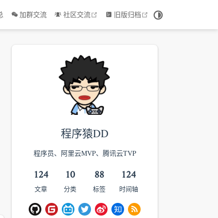
 window
open in new window
open in new window
总
加群交流
社区交流
旧版归档
程序猿DD
程序员、阿里云MVP、腾讯云TVP
124
10
88
124
文章
分类
标签
时间轴