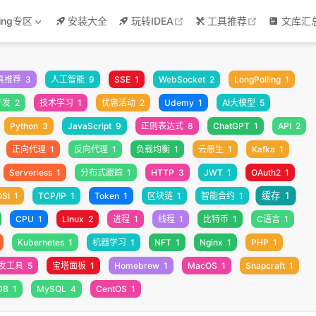
w
open in new window
open in new
ring专区
安装大全
玩转IDEA
工具推荐
文库汇
具推荐
3
人工智能
9
SSE
1
WebSocket
2
LongPolling
1
开发
2
技术学习
1
优惠活动
2
Udemy
1
AI大模型
5
Python
3
JavaScript
9
正则表达式
8
ChatGPT
1
API
2
正向代理
1
反向代理
1
负载均衡
1
云原生
1
Kafka
1
Serverless
1
分布式跟踪
1
HTTP
3
JWT
1
OAuth2
1
缓存
1
OSI
1
TCP/IP
1
Token
1
区块链
1
智能合约
1
CPU
1
Linux
2
进程
1
线程
1
比特币
1
C语言
1
Kubernetes
1
机器学习
1
NFT
1
Nginx
1
PHP
1
发工具
5
宝塔面板
1
Homebrew
1
MacOS
1
Snapcraft
1
DB
1
MySQL
4
CentOS
1