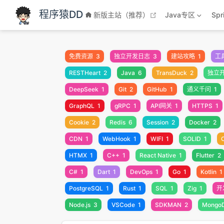
跳至主要內容
程序猿DD
open in new windo
新版主站（推荐）
Java专区
Sp
免费资源
3
独立开发日志
3
建站攻略
1
工
RESTHeart
2
Java
6
TransDuck
2
独立
DeepSeek
1
Git
2
GitHub
1
通义千问
1
GraphQL
1
gRPC
1
API网关
1
HTTPS
1
Cookie
2
Redis
6
Session
2
Docker
2
CDN
1
WebHook
1
WIFI
1
SOLID
1
HTMX
1
C++
1
React Native
1
Flutter
2
C#
1
Dart
1
DevOps
1
Go
1
Kotlin
1
PostgreSQL
1
Rust
1
SQL
1
Zig
1
开
Node.js
3
VSCode
1
SDKMAN
2
Mongo