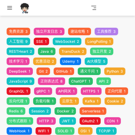
跳至主要內容
免费资源
3
独立开发日志
3
建站攻略
1
工具推荐
3
人工智能
9
SSE
1
WebSocket
2
LongPolling
1
RESTHeart
2
Java
6
TransDuck
2
独立开发
2
技术学习
1
优惠活动
2
Udemy
1
AI大模型
5
DeepSeek
1
Git
2
GitHub
1
通义千问
1
Python
3
JavaScript
9
正则表达式
8
ChatGPT
1
API
2
GraphQL
1
gRPC
1
API网关
1
HTTPS
1
正向代理
1
反向代理
1
负载均衡
1
云原生
1
Kafka
1
Cookie
2
Redis
6
Session
2
Docker
2
Serverless
1
分布式跟踪
1
HTTP
3
JWT
1
OAuth2
1
CDN
1
WebHook
1
WIFI
1
SOLID
1
OSI
1
TCP/IP
1