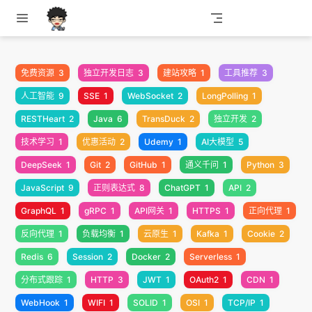
跳至主要內容
免费资源
3
独立开发日志
3
建站攻略
1
工具推荐
3
人工智能
9
SSE
1
WebSocket
2
LongPolling
1
RESTHeart
2
Java
6
TransDuck
2
独立开发
2
技术学习
1
优惠活动
2
Udemy
1
AI大模型
5
DeepSeek
1
Git
2
GitHub
1
通义千问
1
Python
3
JavaScript
9
正则表达式
8
ChatGPT
1
API
2
GraphQL
1
gRPC
1
API网关
1
HTTPS
1
正向代理
1
反向代理
1
负载均衡
1
云原生
1
Kafka
1
Cookie
2
Redis
6
Session
2
Docker
2
Serverless
1
分布式跟踪
1
HTTP
3
JWT
1
OAuth2
1
CDN
1
WebHook
1
WIFI
1
SOLID
1
OSI
1
TCP/IP
1