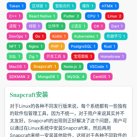
Token
1
区块链
1
智能合约
1
缓存
1
HTMX
1
C++
1
React Native
1
Flutter
2
CPU
1
Linux
2
进程
1
线程
1
比特币
1
C语言
1
C#
1
Dart
1
DevOps
1
Go
1
Kotlin
1
Kubernetes
1
机器学习
1
NFT
1
Nginx
1
PHP
1
PostgreSQL
1
Rust
1
SQL
1
Zig
1
开发工具
5
宝塔面板
1
Homebrew
1
Snapcraft
1
MacOS
1
Node.js
3
VSCode
1
SDKMAN
2
MongoDB
1
MySQL
4
CentOS
1
Snapcraft安装
对于Linux的各种不同发行版来说，每个系统都有一些独有
的软件包管理工具，因为不统一，对于用户来说其实并不
太友好。Snapcraft的出现则正好解决了这个问题，用户可
以通过在Linux系统中安装Snapcraft来，然后再用
Snapcraft来统一安装其他软件，这样对于各种不同软件的