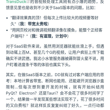
open in new window
TransDuck
的音视频处理工具刚有点小爆的趋势，反
馈意见里也是收到不少关于SaaS版本的问题，比如：
"翻译效果真的顶！但每次上传比较大的视频要等好
久"（
我：带宽太贵啦
）
"用网页校对和微调视频翻译像在摸鱼，能整个正经客
户端吗？"（
我：有道理，计划中
）
对于SaaS软件来说，虽然用浏览器就能丝滑上手，但遇
到动辄上百M、甚至几个G的视频，让用户疯狂上传下载
确实不讲武德。我这小水管服务器被薅到冒火星不说，用
户盯着进度条干等的体验也属实下头。
其实，在做SaaS版本之前，DD就有过对客户端应用的思
考：本地计算省带宽、断网也能用、还能避开浏览器沙盒
限制...但每次想到要开发的时候，就有开始纠结用
PyQt？Electron？还是Tauri？会不会花了很多时间学了
一个，结果做一半发现某些想法实现不了，花了很多时间
的又白费啦？就这样反反复复纠结了好久，一点行动都