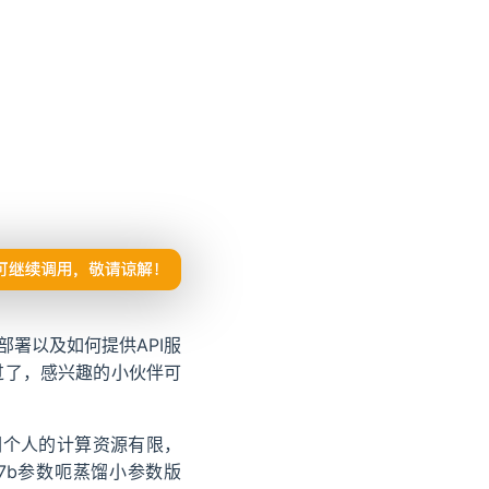
部署以及如何提供API服
w window
过了，感兴趣的小伙伴可
我们个人的计算资源有限，
b或7b参数呃蒸馏小参数版