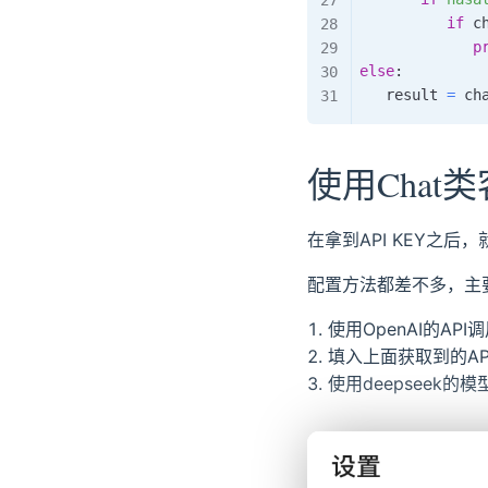
if
 c
p
else
:
   result 
=
 ch
使用Chat
在拿到API KEY之后，
配置方法都差不多，主
使用OpenAI的API
填入上面获取到的API
使用deepseek的