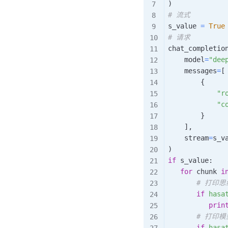
)
# 流式
s_value 
=
True
# 请求
chat_completio
    model
=
"dee
    messages
=
[
{
"r
"c
}
]
,
    stream
=
s_v
)
if
 s_value
:
for
 chunk 
i
# 打印
if
hasa
prin
# 打印模
if
hasa