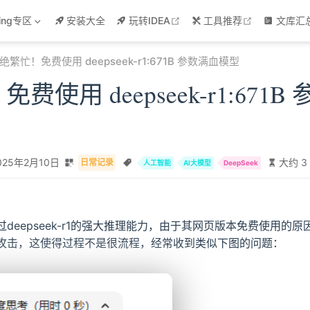
w
open in new window
open in new
ring专区
安装大全
玩转IDEA
工具推荐
文库汇
绝繁忙！免费使用 deepseek-r1:671B 参数满血模型
费使用 deepseek-r1:671
025年2月10日
大约 3
日常记录
人工智能
AI大模型
DeepSeek
deepseek-r1的强大推理能力，由于其网页版本免费使用的
攻击，这使得过程不是很流程，经常收到类似下图的问题：