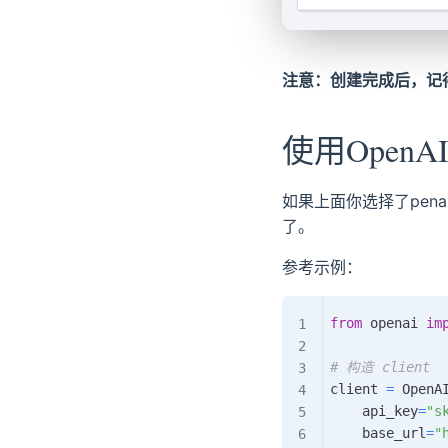
注意：创建完成后，记
使用OpenA
如果上面你选择了penai的
了。
参考示例：
from
 openai 
im
# 构造 client
client 
=
 OpenA
    api_key
=
"s
    base_url
=
"