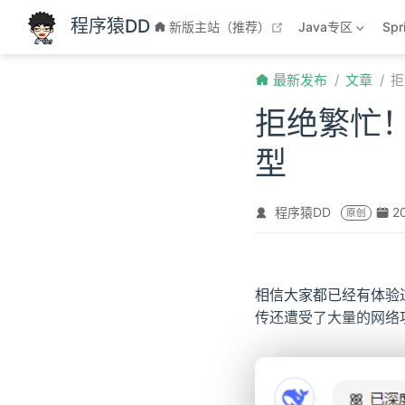
跳至主要內容
程序猿DD
open in new windo
新版主站（推荐）
Java专区
Sp
最新发布
文章
拒
拒绝繁忙！免
型
程序猿DD
2
原创
相信大家都已经有体验过
传还遭受了大量的网络