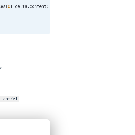
ces
[
0
]
.
delta
.
content
)
!=
0
:
了。
t.com/v1