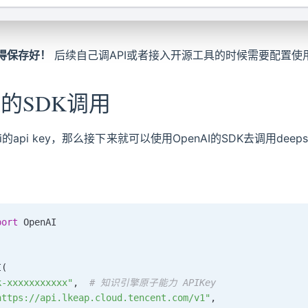
得保存好！
后续自己调API或者接入开源工具的时候需要配置使
I的SDK调用
api key，那么接下来就可以使用OpenAI的SDK去调用deepse
port
 OpenAI

I
(
k-xxxxxxxxxxx"
,
# 知识引擎原子能力 APIKey
https://api.lkeap.cloud.tencent.com/v1"
,