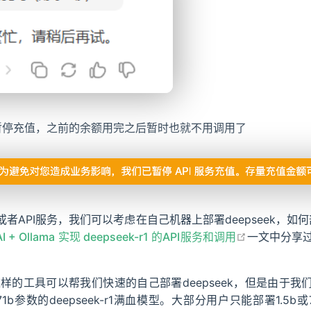
经暂停充值，之前的余额用完之后暂时也就不用调用了
者API服务，我们可以考虑在自己机器上部署deepseek，如何
open in ne
 AI + Ollama 实现 deepseek-r1 的API服务和调用
一文中分享
a这样的工具可以帮我们快速的自己部署deepseek，但是由于
b参数的deepseek-r1满血模型。大部分用户只能部署1.5