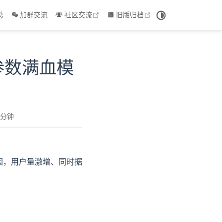
 window
open in new window
open in new window
总
加群交流
社区交流
旧版归档
B 参数满血模
 分钟
原因，用户量激增、同时据