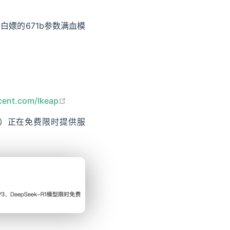
白嫖的671b参数满血模
open in new window
ncent.com/lkeap
k-r1）正在免费限时提供服