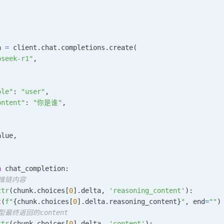
n 
=
 client
.
chat
.
completions
.
create
(
pseek-r1"
,
ole"
:
"user"
,
ontent"
:
"你是谁"
,
alue
,
n
 chat_completion
:
思维链内容
ttr
(
chunk
.
choices
[
0
]
.
delta
,
'reasoning_content'
)
:
t
(
f"
{
chunk
.
choices
[
0
]
.
delta
.
reasoning_content
}
"
,
 end
=
""
)
型最终返回的content
ttr
(
chunk
.
choices
[
0
]
.
delta
,
'content'
)
: