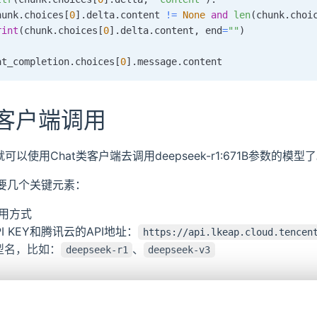
hunk
.
choices
[
0
]
.
delta
.
content 
!=
None
and
len
(
chunk
.
choi
rint
(
chunk
.
choices
[
0
]
.
delta
.
content
,
 end
=
""
)
at_completion
.
choices
[
0
]
.
message
.
类客户端调用
就可以使用Chat类客户端去调用deepseek-r1:671B参数的模型
要几个关键元素：
调用方式
 KEY和腾讯云的API地址：
https://api.lkeap.cloud.tencen
模型名，比如：
、
deepseek-r1
deepseek-v3