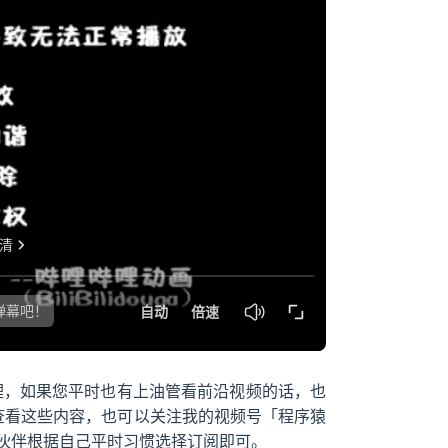
dow
理，如果您平时也有上油管看前沿视频的话，也
便查看这些内容，也可以关注我的视频号「程序猿
伙伴根据自己平时习惯选择订阅即可。