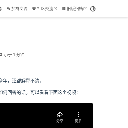
 window
open in new window
open in new window
总
加群交流
社区交流
旧版归档
小于 1 分钟
多年，还都解释不清。
如何回答的话。可以看看下面这个视频：