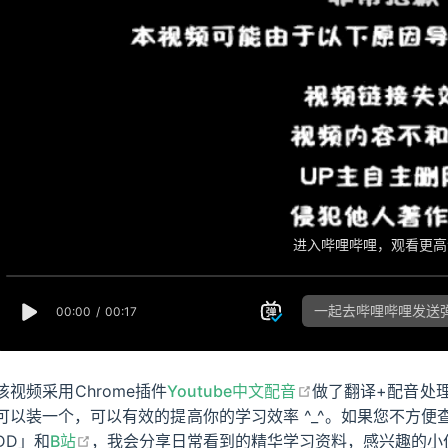
open in new win
该视频采用Chrome插件
Youtube中文配音
做了翻译+配音处
可以装一个，可以有效的提高你的学习效率 ^_^。如果您不方
open in new window
DD」和
B站
，我会分享日常看到的精华学习资料，感兴趣的小