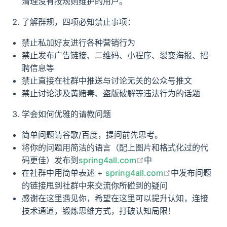
清理没有按规则维护的用户。
了解群规，四项必知禁止事项：
禁止私加好友进行各种营销行为
禁止发布广告链接、二维码、小程序、裂变海报、招
聘信息等
禁止直接在社群中推送与讨论无关的公众号推文
禁止讨论涉及黄赌毒、盗版破解等违法行为的话题
学会如何优雅的请教问题
简单问题请谷歌/百度，提问前先思考。
将你的问题用简洁的语言（配上图片和格式化过的代
open in new window
码更佳）发布到
spring4all.com
中
open in new 
在社群中用简单表述 +
spring4all.com
中发布问题
的链接甩到社群中来交流你所碰到的疑问
感谢在这里遇见你，希望在这里可以提升认知，连接
技术通道，锻炼思维方式，打破认知局限！