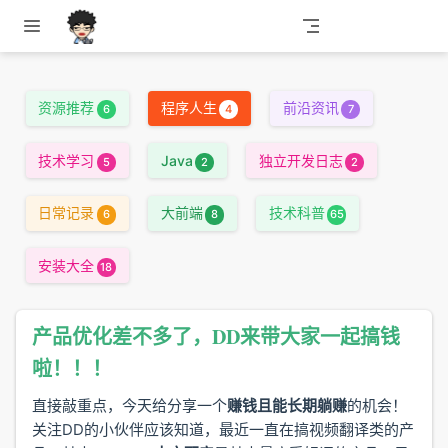
跳至主要內容
资源推荐
程序人生
前沿资讯
6
4
7
技术学习
Java
独立开发日志
5
2
2
日常记录
大前端
技术科普
6
8
65
安装大全
18
产品优化差不多了，DD来带大家一起搞钱
啦！！！
直接敲重点，今天给分享一个
赚钱且能长期躺赚
的机会！
关注DD的小伙伴应该知道，最近一直在搞视频翻译类的产