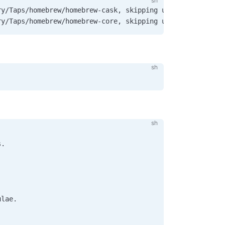
ry/Taps/homebrew/homebrew-cask, skipping update
!
ry/Taps/homebrew/homebrew-core, skipping update
!
.

lae.
