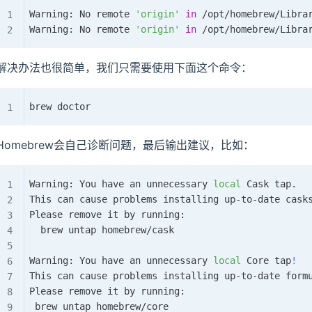
Warning: No remote 
'origin'
in
 /opt/homebrew/Libra
Warning: No remote 
'origin'
in
 /opt/homebrew/Libra
解决办法也很简单，我们只需要使用下面这个命令：
Homebrew会自己诊断问题，最后输出建议，比如：
Warning: You have an unnecessary 
local
 Cask tap.

This can cause problems installing up-to-date casks
Please remove it by running:

  brew untap homebrew/cask

Warning: You have an unnecessary 
local
 Core tap
!
This can cause problems installing up-to-date formu
Please remove it by running:
