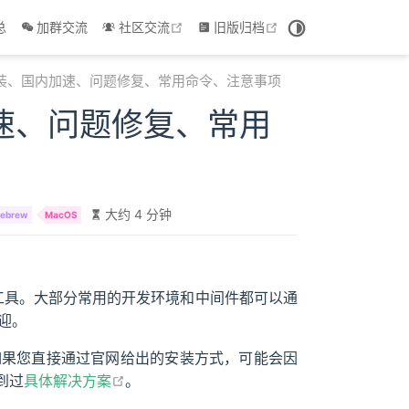
 window
open in new window
open in new window
总
加群交流
社区交流
旧版归档
速安装、国内加速、问题修复、常用命令、注意事项
加速、问题修复、常用
大约 4 分钟
ebrew
MacOS
安装工具。大部分常用的开发环境和中间件都可以通
迎。
过如果您直接通过官网给出的安装方式，可能会因
open in new window
到过
具体解决方案
。