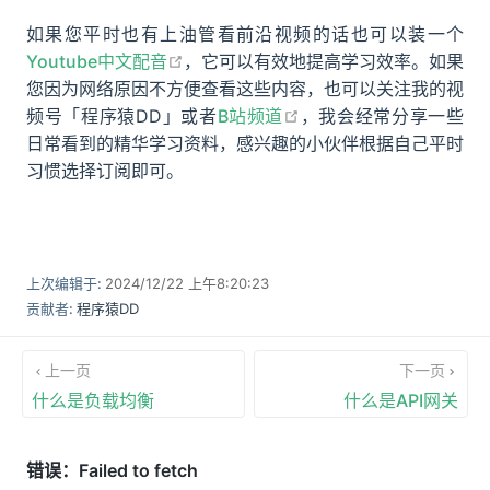
如果您平时也有上油管看前沿视频的话也可以装一个
open in new window
Youtube中文配音
，它可以有效地提高学习效率。如果
您因为网络原因不方便查看这些内容，也可以关注我的视
open in new window
频号「程序猿DD」或者
B站频道
，我会经常分享一些
日常看到的精华学习资料，感兴趣的小伙伴根据自己平时
习惯选择订阅即可。
上次编辑于:
2024/12/22 上午8:20:23
贡献者:
程序猿DD
上一页
下一页
什么是负载均衡
什么是API网关