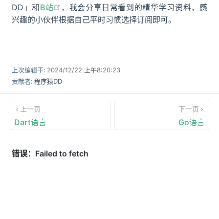
open in new window
DD」和
B站
，我会分享日常看到的精华学习资料，感
兴趣的小伙伴根据自己平时习惯选择订阅即可。
上次编辑于:
2024/12/22 上午8:20:23
贡献者:
程序猿DD
上一页
下一页
Dart语言
Go语言