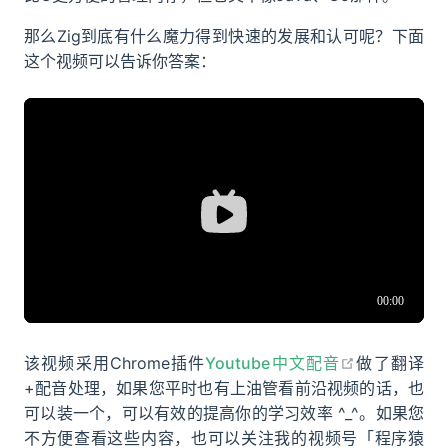
那么Zig到底有什么魔力得到快速的发展和认可呢？下面
这个视频可以告诉你答案：
A BiliBili video
open in ne
该视频采用Chrome插件
Youtube中文配音
做了翻译
+配音处理，如果您平时也有上油管看前沿视频的话，也
可以装一个，可以有效的提高你的学习效率 ^_^。如果您
不方便查看这些内容，也可以关注我的视频号「程序猿