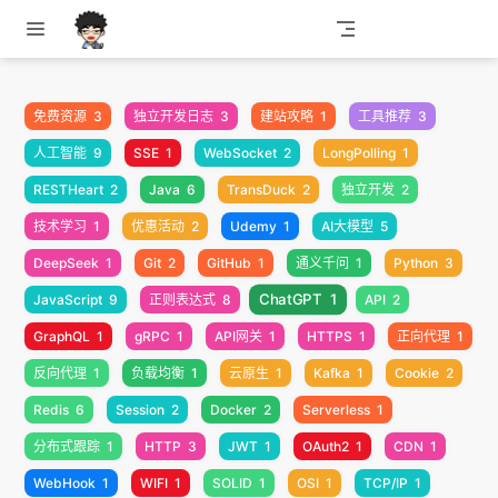
跳至主要內容
免费资源
3
独立开发日志
3
建站攻略
1
工具推荐
3
人工智能
9
SSE
1
WebSocket
2
LongPolling
1
RESTHeart
2
Java
6
TransDuck
2
独立开发
2
技术学习
1
优惠活动
2
Udemy
1
AI大模型
5
DeepSeek
1
Git
2
GitHub
1
通义千问
1
Python
3
ChatGPT
1
JavaScript
9
正则表达式
8
API
2
GraphQL
1
gRPC
1
API网关
1
HTTPS
1
正向代理
1
反向代理
1
负载均衡
1
云原生
1
Kafka
1
Cookie
2
Redis
6
Session
2
Docker
2
Serverless
1
分布式跟踪
1
HTTP
3
JWT
1
OAuth2
1
CDN
1
WebHook
1
WIFI
1
SOLID
1
OSI
1
TCP/IP
1