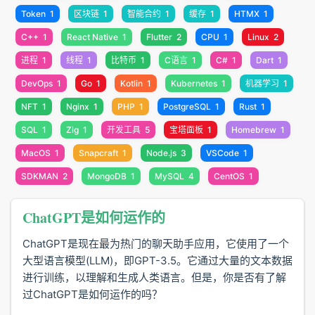
Token
1
区块链
1
智能合约
1
缓存
1
HTMX
1
C++
1
React Native
1
Flutter
2
CPU
1
Linux
2
进程
1
线程
1
比特币
1
C语言
1
C#
1
Dart
1
DevOps
1
Go
1
Kotlin
1
Kubernetes
1
机器学习
1
NFT
1
Nginx
1
PHP
1
PostgreSQL
1
Rust
1
SQL
1
Zig
1
开发工具
5
宝塔面板
1
Homebrew
1
MacOS
1
Snapcraft
1
Node.js
3
VSCode
1
SDKMAN
2
MongoDB
1
MySQL
4
CentOS
1
ChatGPT是如何运作的
ChatGPT是现在最为热门的聊天助手应用，它使用了一个
大型语言模型(LLM)，即GPT-3.5。它通过大量的文本数据
进行训练，以理解和生成人类语言。但是，你是否有了解
过ChatGPT是如何运作的吗？