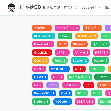
跳至主要內容
程序猿DD
open in new windo
新版主站（推荐）
Java专区
Sp
免费资源
3
独立开发日志
3
建站攻略
1
工
RESTHeart
2
Java
6
TransDuck
2
独立
DeepSeek
1
Git
2
GitHub
1
通义千问
1
GraphQL
1
gRPC
1
API网关
1
HTTPS
1
Cookie
2
Redis
6
Session
2
Docker
2
CDN
1
WebHook
1
WIFI
1
SOLID
1
Flutter
2
HTMX
1
C++
1
React Native
1
C#
1
Dart
1
DevOps
1
Go
1
Kotlin
1
PostgreSQL
1
Rust
1
SQL
1
Zig
1
开
Node.js
3
VSCode
1
SDKMAN
2
Mongo