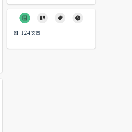
124
文章