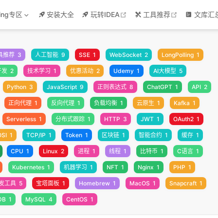
w
open in new window
open in new
ring专区
安装大全
玩转IDEA
工具推荐
文库汇
具推荐
3
人工智能
9
SSE
1
WebSocket
2
LongPolling
1
开发
2
技术学习
1
优惠活动
2
Udemy
1
AI大模型
5
Python
3
JavaScript
9
正则表达式
8
ChatGPT
1
API
2
正向代理
1
反向代理
1
负载均衡
1
云原生
1
Kafka
1
Serverless
1
分布式跟踪
1
HTTP
3
JWT
1
OAuth2
1
OSI
1
TCP/IP
1
Token
1
区块链
1
智能合约
1
缓存
1
CPU
1
Linux
2
进程
1
线程
1
比特币
1
C语言
1
Kubernetes
1
机器学习
1
NFT
1
Nginx
1
PHP
1
发工具
5
宝塔面板
1
Homebrew
1
MacOS
1
Snapcraft
1
DB
1
MySQL
4
CentOS
1