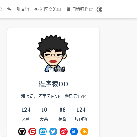
 window
open in new window
open in new window
总
加群交流
社区交流
旧版归档
程序猿DD
程序员、阿里云MVP、腾讯云TVP
124
10
88
124
文章
分类
标签
时间轴